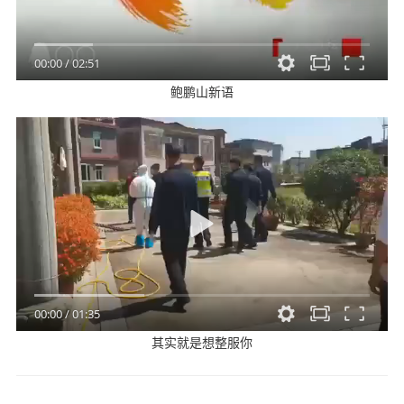
00:00
/
02:51
鲍鹏山新语
00:00
/
01:35
其实就是想整服你