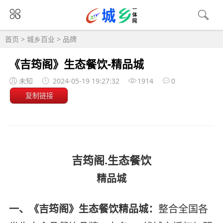
首页
>
城乡百业
>
品牌
《吉筠阁》生态餐饮-精品城
未知
2024-05-19 19:27:32
1914
0
复制链接
吉筠阁.生态餐饮
精品城
一、《吉筠阁》生态餐饮精品城：
整合全国各