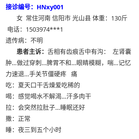
接诊编号：HNxy001
女 常住河南 信阳市 光山县 体重：130斤
电话：1503974***1
遗传病：不明
患者主诉：
舌相有齿痕舌中有沟： 左肾囊
肿…做过穿刺…脾胃不和…眼睛模糊，喘…记忆
力速退…手关节僵硬疼 痛
吃：夏天口干舌燥爱吃稀的
喝：感觉喝水不解渴…汗多肉干
拉：会突然拉肚子…睡眠还好
撒：正常
睡：夜三到五个小时