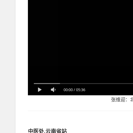
00:00
/
05:36
张维迎：
中医处.云南省站