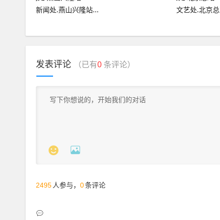
新闻处.燕山兴隆站...
文艺处.北京总站
发表评论
（已有
0
条评论）


2495
0
人参与，
条评论