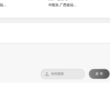
...
中医处.广西省站...

发 布