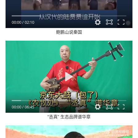
00:00
/
02:10
鲍鹏山说秦国
00:00
/
06:45
“丞真” 生态品牌谱华章