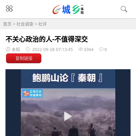
首页
>
社会调查
>
社评
不关心政治的人-不值得深交
未知
2022-09-28 07:13:45
3364
0
复制链接