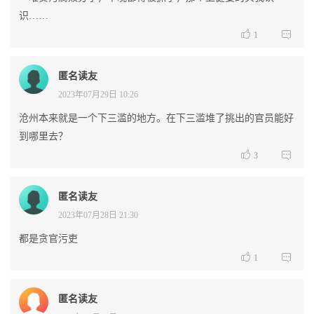
识……


1
匿名读友
2023年07月29日 10:26
沧州本来就是一个下三滥的地方。在下三滥堆了挑出的官员能好
到哪里去？


3
匿名读友
2023年07月28日 21:30
都是贪官污吏


1
匿名读友