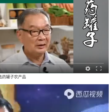
陆药罐子农产品