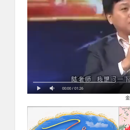
00:00
/
01:26