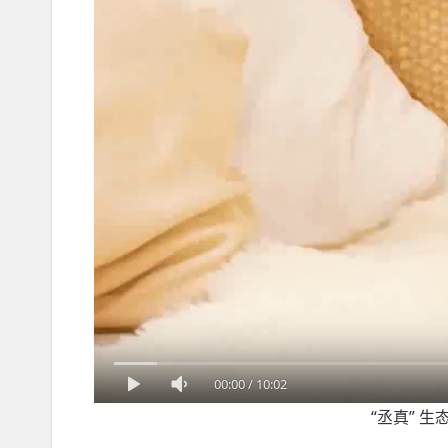
00:00
/
10:02
“丞真” 