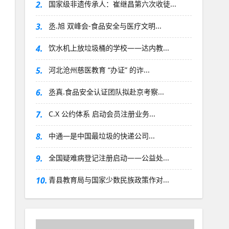
2.
国家级非遗传承人：崔继昌第六次收徒...
3.
丞.旭 双峰会-食品安全与医疗文明...
4.
饮水机上放垃圾桶的学校——达内教...
5.
河北沧州慈医教育 “办证” 的诈...
6.
丞真.食品安全认证团队拟赴京考察...
7.
C.X 公约体系 启动会员注册业务...
8.
中通—是中国最垃圾的快递公司...
9.
全国疑难病登记注册启动——公益处...
10.
青县教育局与国家少数民族政策作对...